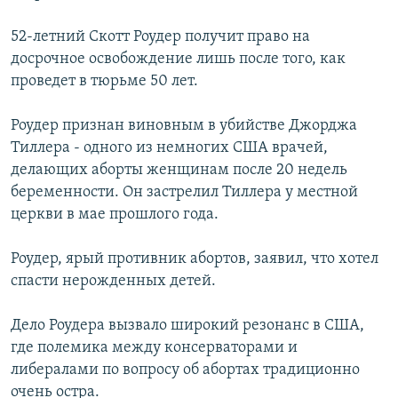
РАСПИСАНИЕ ВЕЩАНИЯ
52-летний Скотт Роудер получит право на
ПОДПИШИТЕСЬ НА РАССЫЛКУ
досрочное освобождение лишь после того, как
проведет в тюрьме 50 лет.
СОЦИАЛЬНЫЕ СЕТИ
Роудер признан виновным в убийстве Джорджа
Тиллера - одного из немногих США врачей,
делающих аборты женщинам после 20 недель
беременности. Он застрелил Тиллера у местной
церкви в мае прошлого года.
Все сайты РСЕ/РС
Роудер, ярый противник абортов, заявил, что хотел
спасти нерожденных детей.
Дело Роудера вызвало широкий резонанс в США,
где полемика между консерваторами и
либералами по вопросу об абортах традиционно
очень остра.