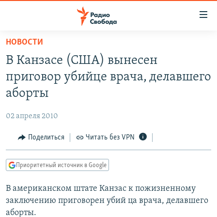
Ссылки
для
упрощенного
НОВОСТИ
ПРОГРАММЫ
доступа
В Канзасе (США) вынесен
ПОДКАСТЫ
Вернуться
приговор убийце врача, делавшего
к
АВТОРСКИЕ ПРОЕКТЫ
аборты
основному
ЦИТАТЫ СВОБОДЫ
содержанию
02 апреля 2010
Вернутся
МНЕНИЯ
к
Поделиться
Читать без VPN
КУЛЬТУРА
главной
навигации
IDEL.РЕАЛИИ
Приоритетный источник в Google
Вернутся
КАВКАЗ.РЕАЛИИ
к
В американском штате Канзас к пожизненному
СЕВЕР.РЕАЛИИ
поиску
заключению приговорен убий ца врача, делавшего
СИБИРЬ.РЕАЛИИ
аборты.