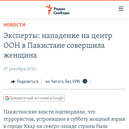
Ссылки
для
упрощенного
НОВОСТИ
ПРОГРАММЫ
доступа
Эксперты: нападение на центр
ПОДКАСТЫ
Вернуться
ООН в Пакистане совершила
к
АВТОРСКИЕ ПРОЕКТЫ
женщина
основному
ЦИТАТЫ СВОБОДЫ
содержанию
27 декабря 2010
Вернутся
МНЕНИЯ
к
Поделиться
Читать без VPN
КУЛЬТУРА
главной
навигации
IDEL.РЕАЛИИ
Приоритетный источник в Google
Вернутся
КАВКАЗ.РЕАЛИИ
к
Пакистанские власти подтвердили, что
СЕВЕР.РЕАЛИИ
поиску
террористом, устроившим в субботу мощный взрыв
СИБИРЬ.РЕАЛИИ
в городе Кхар на северо-западе страны была