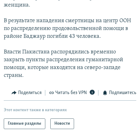
женщина.
РАСПИСАНИЕ ВЕЩАНИЯ
ПОДПИШИТЕСЬ НА РАССЫЛКУ
В результате нападения смертницы на центр ООН
по распределению продовольственной помощи в
СОЦИАЛЬНЫЕ СЕТИ
районе Баджаур погибли 43 человека.
Власти Пакистана распорядились временно
закрыть пункты распределения гуманитарной
помощи, которые находятся на северо-западе
страны.
Все сайты РСЕ/РС
Поделиться
Читать без VPN
Подпишитесь
Этот контент также в категориях
Главные разделы
Новости