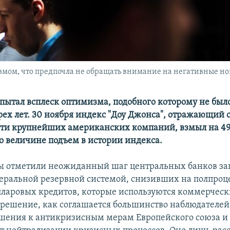
змом, что предпочла не обращать внимание на негативные но
спытал всплеск оптимизма, подобного которому не был
трех лет. 30 ноября индекс "Доу Джонса", отражающий 
ти крупнейших американских компаний, взмыл на 49
по величине подъем в истории индекса.
ы отметили неожиданный шаг центральных банков за
едеральной резервной системой, снизивших на полпроц
лларовых кредитов, которые используются коммерчес
 решение, как соглашается большинство наблюдателей
шения к антикризисным мерам Европейского союза и 