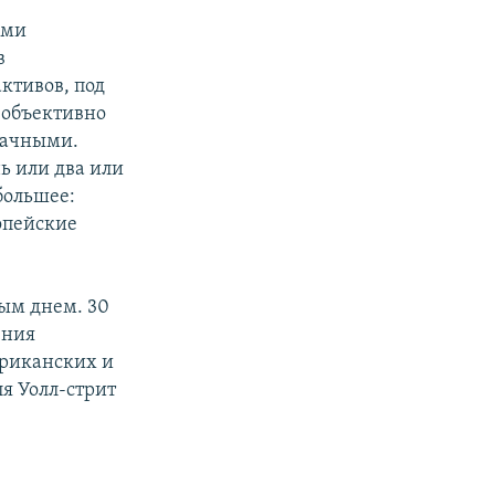
ими
в
ктивов, под
 объективно
значными.
ь или два или
большее:
опейские
дым днем. 30
ения
риканских и
я Уолл-стрит