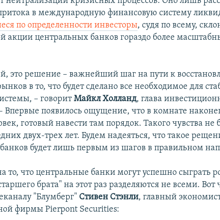
ет нейтрализации кризисных процессов. Оно лишь рас
притока в международную финансовую систему ликви
еся по определенности инвесторы
, судя по всему, скл
ой акции центральных банков гораздо более масштабн
оей, это решение – важнейший шаг на пути к восстано
ынков в то, что будет сделано все необходимое для ст
истемы, – говорит
Майкл Холланд
, глава инвестицио
. – Впервые появилось ощущение, что в комнате наконе
век, готовый навести там порядок. Такого чувства не 
дних двух-трех лет. Будем надеяться, что такое рещен
банков будет лишь первым из шагов в правильном на
а то, что центральные банки могут успешно сыграть ро
старшего брата" на этот раз разделяются не всеми. Вот 
еканалу "Блумберг"
Стивен Стэнли
, главный экономис
й фирмы Pierpont Securities: