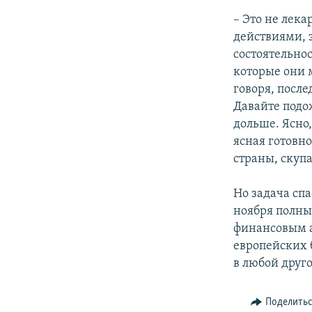
– Это не лека
действиями, 
состоятельно
которые они 
говоря, посл
Давайте подо
дольше. Ясно
ясная готовн
страны, скуп
Но задача сп
ноября полны
финансовым 
европейских 
в любой друго
Поделить