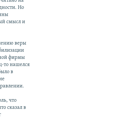
считано на
дности. Но
онны
ый смысл и
влению веры
абилизации
нной фирмы
ц-то нашелся
было в
ие
правлении.
ль, что
что сказал в
т