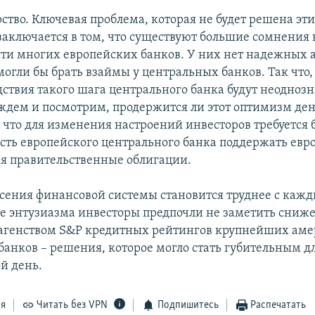
рство. Ключевая проблема, которая не будет решена эт
заключается в том, что существуют большие сомнения 
сти многих европейских банков. У них нет надежных а
могли бы брать взаймы у центральных банков. Так что,
едствия такого шага центрального банка будут неодно
ждем и посмотрим, продержится ли этот оптимизм ден
, что для изменения настроений инвесторов требуется 
ость европейского центрального банка поддержать евр
ая правительственные облигации.
асения финансовой системы становится труднее с каж
е энтузиазма инвесторы предпочли не заметить сниж
агенством S&P кредитных рейтингов крупнейших аме
банков – решения, которое могло стать губительным дл
й день.
ся
Читать без VPN
Подпишитесь
Распечатать