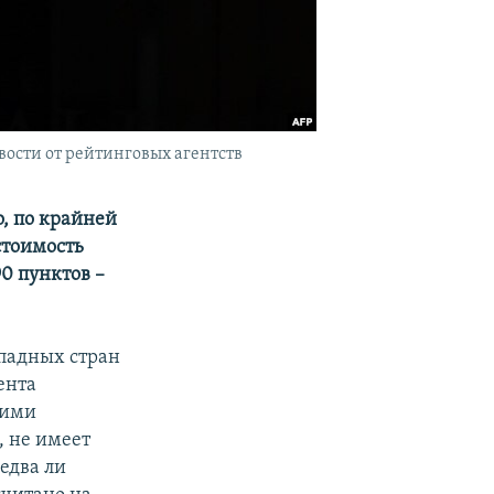
вости от рейтинговых агентств
о, по крайней
стоимость
0 пунктов –
падных стран
ента
кими
, не имеет
едва ли