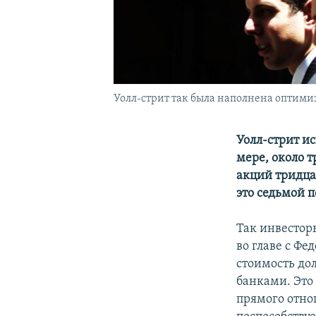
Уолл-стрит так была наполнена оптими
Уолл-стрит и
мере, около 
акций тридца
это седьмой 
Так инвестор
во главе с Ф
стоимость до
банками. Это
прямого отно