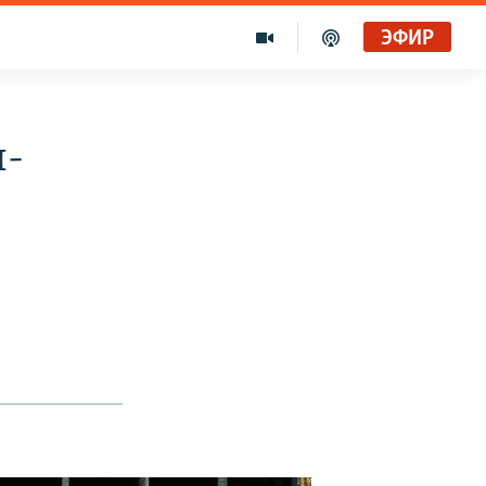
ЭФИР
л-