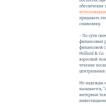
поспособству
обеспечение 
истосковавши
придавать эт
символику.
– По сути св
финансовых р
финансовой с
Holland & Co
взрослый чело
течение после
центральных 
Но надежды н
называется, "
интервью тел
инвестиционно