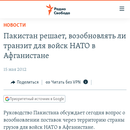
Ссылки
для
упрощенного
НОВОСТИ
ПРОГРАММЫ
доступа
Пакистан решает, возобновлять ли
ПОДКАСТЫ
Вернуться
транзит для войск НАТО в
к
АВТОРСКИЕ ПРОЕКТЫ
Афганистане
основному
ЦИТАТЫ СВОБОДЫ
содержанию
15 мая 2012
Вернутся
МНЕНИЯ
к
Поделиться
Читать без VPN
КУЛЬТУРА
главной
навигации
IDEL.РЕАЛИИ
Приоритетный источник в Google
Вернутся
КАВКАЗ.РЕАЛИИ
к
Руководство Пакистана обсуждает сегодня вопрос о
СЕВЕР.РЕАЛИИ
поиску
возобновлении поставок через территорию страны
СИБИРЬ.РЕАЛИИ
грузов для войск НАТО в Афганистане.