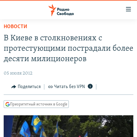
Ссылки
для
упрощенного
НОВОСТИ
ПРОГРАММЫ
доступа
В Киеве в столкновениях с
ПОДКАСТЫ
Вернуться
протестующими пострадали более
к
АВТОРСКИЕ ПРОЕКТЫ
десяти милиционеров
основному
ЦИТАТЫ СВОБОДЫ
содержанию
05 июля 2012
Вернутся
МНЕНИЯ
к
Поделиться
Читать без VPN
КУЛЬТУРА
главной
навигации
IDEL.РЕАЛИИ
Приоритетный источник в Google
Вернутся
КАВКАЗ.РЕАЛИИ
к
СЕВЕР.РЕАЛИИ
поиску
СИБИРЬ.РЕАЛИИ