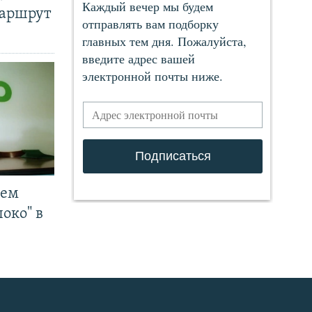
маршрут
чем
око" в