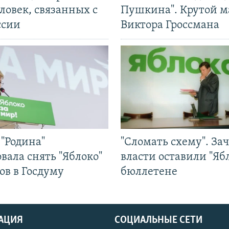
ловек, связанных с
Пушкина". Крутой 
ссии
Виктора Гроссмана
"Родина"
"Сломать схему". За
вала снять "Яблоко"
власти оставили "Ябл
ов в Госдуму
бюллетене
АЦИЯ
СОЦИАЛЬНЫЕ СЕТИ