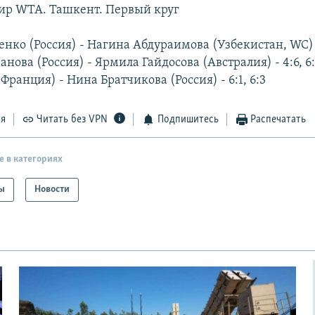
ир WTA. Ташкент. Первый круг
нко (Россия) - Нагина Абдураимова (Узбекистан, WC) -
нова (Россия) - Ярмила Гайдосова (Австралия) - 4:6, 6:2
Франция) - Нина Братчикова (Россия) - 6:1, 6:3
ся
Читать без VPN
Подпишитесь
Распечатать
е в категориях
ы
Новости