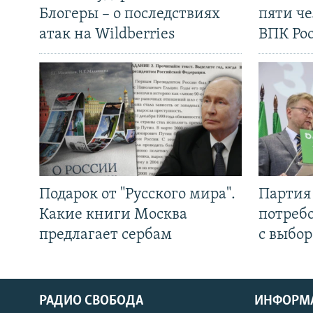
Блогеры – о последствиях
пяти че
атак на Wildberries
ВПК Ро
Подарок от "Русского мира".
Партия 
Какие книги Москва
потребо
предлагает сербам
с выбор
РАДИО СВОБОДА
ИНФОРМ