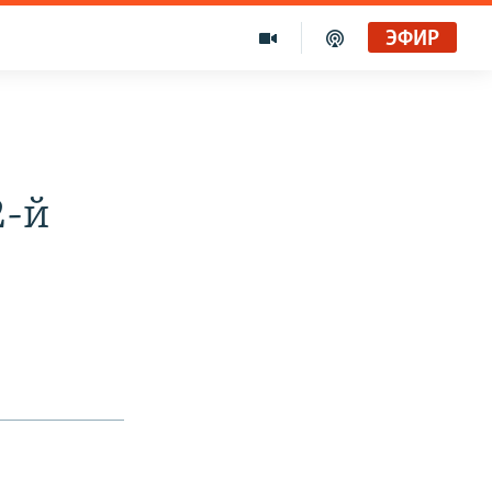
ЭФИР
2-й