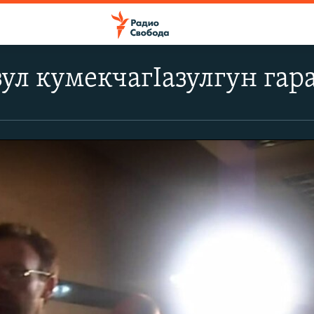
ул кумекчагІазулгун гар