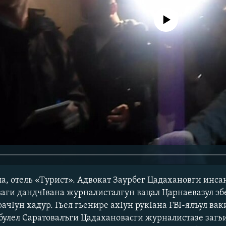
No media source currently avail
ла, отель «Турист». Адвокат Заурбег Цадахановги инса
ваги дандчІвана журналисталгун вацал Царнаевазул э
ачІун хадур. Гьел гьенире ахІун рукІана FBI-ялъул вак
булел Саратовалъги Цадахановасги журналистазе загь