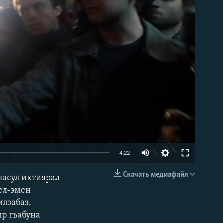
able
4:22
Скачать медиафайл
насул ихтиярал
EMBED
бел-эмен
илзабаз.
ир гьабуна