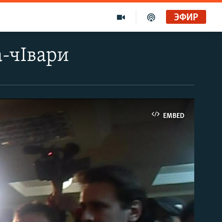
ЭФИР
а-чІвари
EMBED