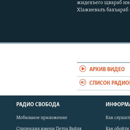
жидехъего щвараб ин
ХІажиевалъ бахъараб 
АРХИВ ВИДЕО
СПИСОК РАДИ
РАДИО СВОБОДА
ИНФОРМ
Мобильное приложение
Как слушат
СОЦИАЛЬНЫЕ СЕТИ
Стипендия имени Петра Вайля
Как обойти