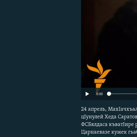
РАСПИСАНИЕ ВЕЩАНИЯ
ПОДПИШИТЕСЬ НА РАССЫЛКУ
0:00
24 апрель, МахІачхъа
цІунулей Хеда Сарато
ФСБялдаса къватІире р
Царнаевазе кумек гьа