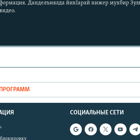
формация. Данделъиялда йикІарай нижер мухбир Зул
видео.
ОПРОГРАММ
АЦИЯ
СОЦИАЛЬНЫЕ СЕТИ
ь
 блокировку