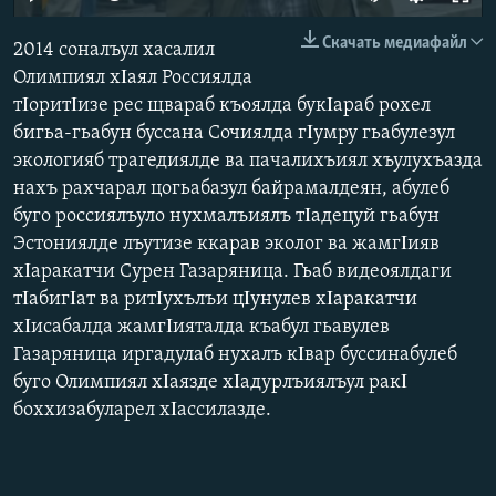
РАСПИСАНИЕ ВЕЩАНИЯ
Скачать медиафайл
2014 соналъул хасалил
ПОДПИШИТЕСЬ НА РАССЫЛКУ
Олимпиял хΙаял Россиялда
тΙоритΙизе рес щвараб къоялда букΙараб рохел
СОЦИАЛЬНЫЕ СЕТИ
бигьа-гьабун буссана Сочиялда гΙумру гьабулезул
экологияб трагедиялде ва пачалихъиял хъулухъазда
нахъ рахчарал цогьабазул байрамалдеян, абулеб
буго россиялъуло нухмалъиялъ тΙадецуй гьабун
Эстониялде лъутизе ккарав эколог ва жамгΙияв
Все сайты РСЕ/РС
хΙаракатчи Сурен Газаряница. Гьаб видеоялдаги
тΙабигΙат ва ритΙухълъи цΙунулев хΙаракатчи
хΙисабалда жамгΙияталда къабул гьавулев
Газаряница иргадулаб нухалъ кΙвар буссинабулеб
буго Олимпиял хΙаязде хΙадурлъиялъул ракΙ
боххизабуларел хΙассилазде.