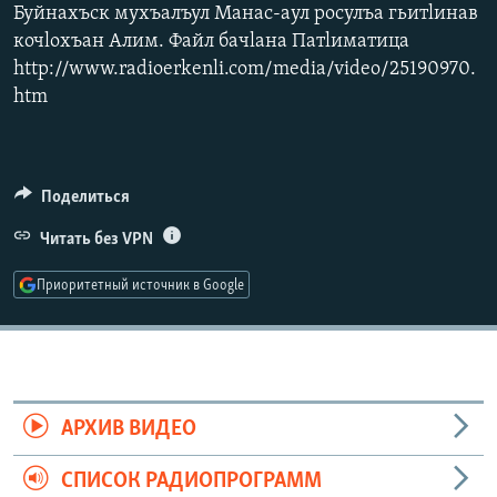
Буйнахъск мухъалъул Манас-аул росулъа гьитlинав
РАСПИСАНИЕ ВЕЩАНИЯ
кочlохъан Алим. Файл бачlана Патlиматица
ПОДПИШИТЕСЬ НА РАССЫЛКУ
http://www.radioerkenli.com/media/video/25190970.
htm
СОЦИАЛЬНЫЕ СЕТИ
Поделиться
Читать без VPN
Все сайты РСЕ/РС
Приоритетный источник в Google
АРХИВ ВИДЕО
СПИСОК РАДИОПРОГРАММ