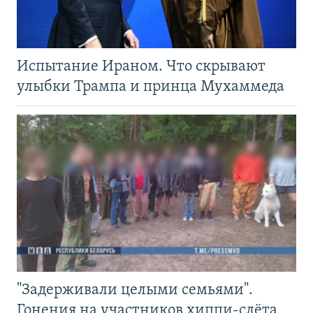
Испытание Ираном. Что скрывают
улыбки Трампа и принца Мухаммеда
"Задерживали целыми семьями".
Гонения на участников хиппи-слёта