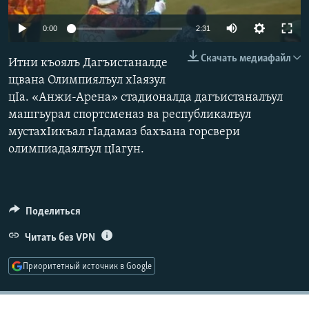
РАСПИСАНИЕ ВЕЩАНИЯ
0:00
2:31
ПОДПИШИТЕСЬ НА РАССЫЛКУ
Скачать медиафайл
Итни къоялъ Дагъистаналде
СОЦИАЛЬНЫЕ СЕТИ
щвана Олимпиялъул хIаязул
цIа. «Анжи-Арена» стадионалда дагъистаналъул
машгьурал спортсменаз ва республикалъул
мустахIикъал гIадамаз бахъана горсвери
олимпиадаялъул цIагун.
Все сайты РСЕ/РС
Поделиться
Читать без VPN
Приоритетный источник в Google