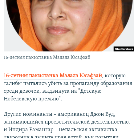
РАСПИСАНИЕ ВЕЩАНИЯ
ПОДПИШИТЕСЬ НА РАССЫЛКУ
СОЦИАЛЬНЫЕ СЕТИ
16-летняя пакистанка Малала Юсафзай
Все сайты РСЕ/РС
16-летняя пакистанка Малала Юсафзай
, которую
талибы пытались убить за пропаганду образования
среди девочек, выдвинута на "Детскую
Нобелевскую премию".
Другие номинанты – американец Джон Вуд,
занимающийся просветительской деятельностью,
и Индира Рамангар – непальская активистка
движения в защиту прав детей, чьи родители