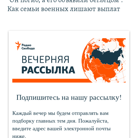
"Он погиб, а его объявили беглецом".
Как семьи военных лишают выплат