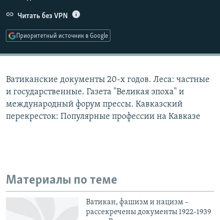
РАСПИСАНИЕ ВЕЩАНИЯ
Читать без VPN
ПОДПИШИТЕСЬ НА РАССЫЛКУ
Приоритетный источник в Google
СОЦИАЛЬНЫЕ СЕТИ
Ватиканские документы 20-х годов. Леса: частные
и государственные. Газета "Великая эпоха" и
международный форум прессы. Кавказский
перекресток: Популярные профессии на Кавказе
Все сайты РСЕ/РС
Материалы по теме
Ватикан, фашизм и нацизм –
рассекречены документы 1922-1939