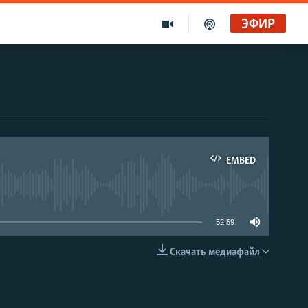
ЭФИР
EMBED
able
52:59
Скачать медиафайл
EMBED