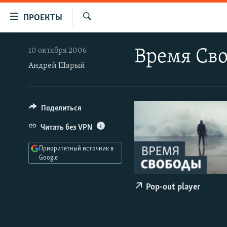
Ссылки
ПРОЕКТЫ
для
Искать
упрощенного
ПРОГРАММЫ
10 октября 2006
Время Сво
доступа
ПОДКАСТЫ
Андрей Шарый
Вернуться
АВТОРСКИЕ ПРОЕКТЫ
к
основному
ЦИТАТЫ СВОБОДЫ
Поделиться
содержанию
МНЕНИЯ
Вернутся
Читать без VPN
КУЛЬТУРА
к
Приоритетный источник в
главной
IDEL.РЕАЛИИ
Google
навигации
КАВКАЗ.РЕАЛИИ
Вернутся
Pop-out player
к
СЕВЕР.РЕАЛИИ
поиску
СИБИРЬ.РЕАЛИИ