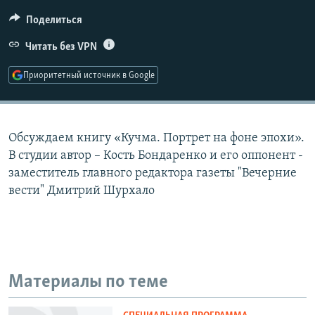
РАСПИСАНИЕ ВЕЩАНИЯ
Поделиться
ПОДПИШИТЕСЬ НА РАССЫЛКУ
Читать без VPN
СОЦИАЛЬНЫЕ СЕТИ
Приоритетный источник в Google
Обсуждаем книгу «Кучма. Портрет на фоне эпохи».
В студии автор – Кость Бондаренко и его оппонент -
Все сайты РСЕ/РС
заместитель главного редактора газеты "Вечерние
вести" Дмитрий Шурхало
Материалы по теме