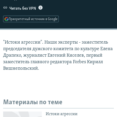
РАСПИСАНИЕ ВЕЩАНИЯ
Читать без VPN
ПОДПИШИТЕСЬ НА РАССЫЛКУ
Приоритетный источник в Google
СОЦИАЛЬНЫЕ СЕТИ
"Истоки агрессии". Наши эксперты - заместитель
председателя думского комитета по культуре Елена
Драпеко, журналист Евгений Киселев, первый
заместитель главного редактора Forbes Кирилл
Все сайты РСЕ/РС
Вишнепольский.
Материалы по теме
Истоки агрессии