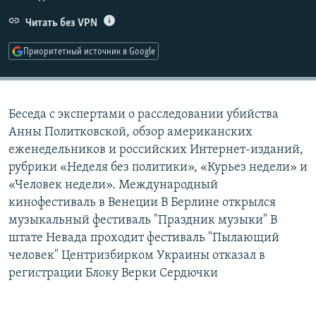
РАСПИСАНИЕ ВЕЩАНИЯ
Читать без VPN
ПОДПИШИТЕСЬ НА РАССЫЛКУ
Приоритетный источник в Google
СОЦИАЛЬНЫЕ СЕТИ
Беседа с экспертами о расследовании убийства
Анны Политковской, обзор американских
еженедельников и российских Интернет-изданий,
рубрики «Неделя без политики», «Курьез недели» и
Все сайты РСЕ/РС
«Человек недели». Международный
кинофестиваль в Венеции В Берлине открылся
музыкальный фестиваль "Праздник музыки" В
штате Невада проходит фестиваль "Пылающий
человек" Центризбирком Украины отказал в
регистрации Блоку Верки Сердючки