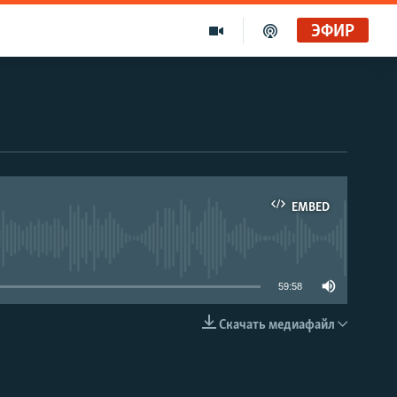
ЭФИР
EMBED
able
59:58
Скачать медиафайл
EMBED