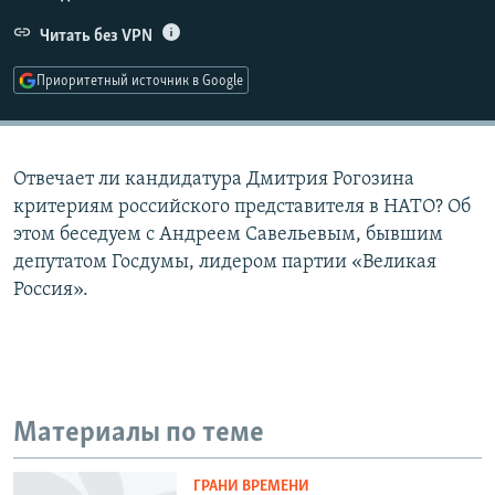
РАСПИСАНИЕ ВЕЩАНИЯ
Читать без VPN
ПОДПИШИТЕСЬ НА РАССЫЛКУ
Приоритетный источник в Google
СОЦИАЛЬНЫЕ СЕТИ
Отвечает ли кандидатура Дмитрия Рогозина
критериям российского представителя в НАТО? Об
этом беседуем с Андреем Савельевым, бывшим
депутатом Госдумы, лидером партии «Великая
Все сайты РСЕ/РС
Россия».
Материалы по теме
ГРАНИ ВРЕМЕНИ