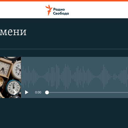
емени
No media source currently avail
0:00