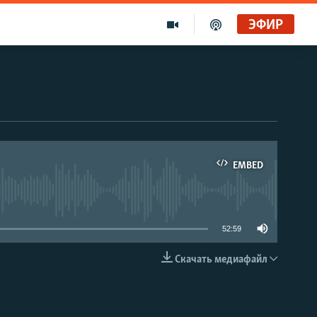
ЭФИР
EMBED
able
52:59
Скачать медиафайл
EMBED