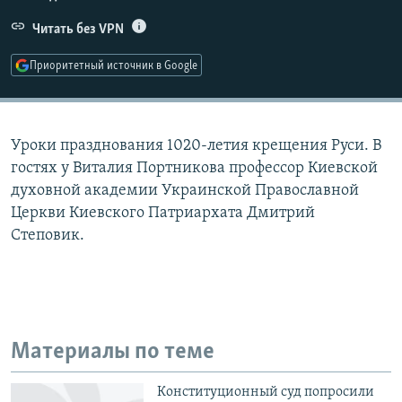
РАСПИСАНИЕ ВЕЩАНИЯ
Читать без VPN
ПОДПИШИТЕСЬ НА РАССЫЛКУ
Приоритетный источник в Google
СОЦИАЛЬНЫЕ СЕТИ
Уроки празднования 1020-летия крещения Руси. В
гостях у Виталия Портникова профессор Киевской
духовной академии Украинской Православной
Церкви Киевского Патриархата Дмитрий
Все сайты РСЕ/РС
Степовик.
Материалы по теме
Конституционный суд попросили