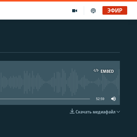
ЭФИР
EMBED
able
52:59
Скачать медиафайл
EMBED