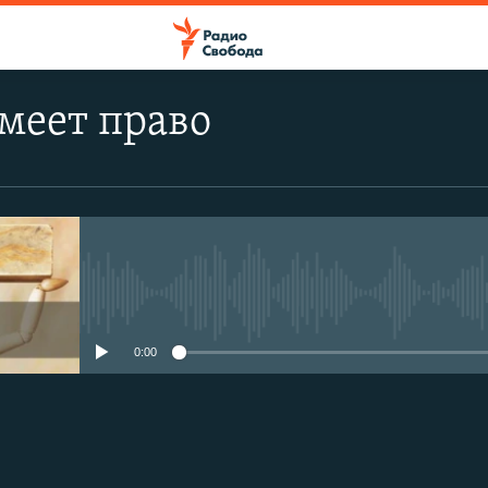
меет право
No media source currently avail
0:00