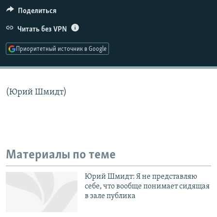
РАСПИСАНИЕ ВЕЩАНИЯ
Поделиться
ПОДПИШИТЕСЬ НА РАССЫЛКУ
Читать без VPN
Приоритетный источник в Google
СОЦИАЛЬНЫЕ СЕТИ
(Юрий Шмидт)
Все сайты РСЕ/РС
Материалы по теме
Юрий Шмидт: Я не представляю
себе, что вообще понимает сидящая
в зале публика