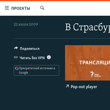
Ссылки
ПРОЕКТЫ
для
Искать
упрощенного
ПРОГРАММЫ
22 июня 2009
В Страсбу
доступа
ПОДКАСТЫ
Вернуться
АВТОРСКИЕ ПРОЕКТЫ
к
основному
ЦИТАТЫ СВОБОДЫ
Поделиться
содержанию
МНЕНИЯ
Читать без VPN
Вернутся
КУЛЬТУРА
к
Приоритетный источник в
главной
Google
IDEL.РЕАЛИИ
навигации
КАВКАЗ.РЕАЛИИ
Вернутся
Pop-out player
к
СЕВЕР.РЕАЛИИ
поиску
СИБИРЬ.РЕАЛИИ