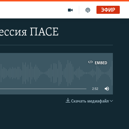
ЭФИР
сессия ПАСЕ
EMBED
able
2:52
Скачать медиафайл
EMBED