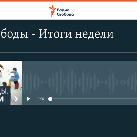
боды - Итоги недели
No media source currently avail
0:00