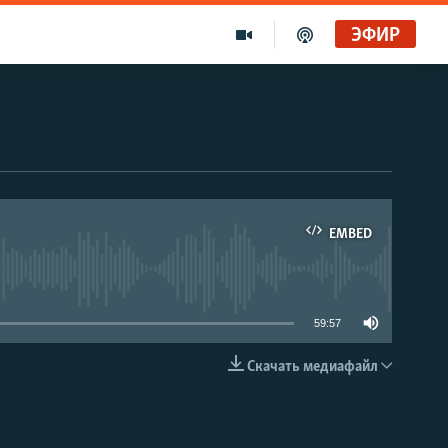
ЭФИР
Золотой запас Свободы. Голоса и темы XX века на архивных пленках. Дом поэта
Радио Свобода
Ищет виноватых?
Радио Свобода Live
EMBED
able
59:57
Скачать медиафайл
EMBED