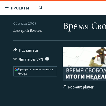
Ссылки
ПРОЕКТЫ
для
Искать
упрощенного
ПРОГРАММЫ
04 июля 2009
Время Сво
доступа
ПОДКАСТЫ
Дмитрий Волчек
Вернуться
АВТОРСКИЕ ПРОЕКТЫ
к
основному
ЦИТАТЫ СВОБОДЫ
Поделиться
содержанию
МНЕНИЯ
Вернутся
Читать без VPN
КУЛЬТУРА
к
Приоритетный источник в
главной
IDEL.РЕАЛИИ
Google
навигации
КАВКАЗ.РЕАЛИИ
Вернутся
Pop-out player
к
СЕВЕР.РЕАЛИИ
поиску
СИБИРЬ.РЕАЛИИ