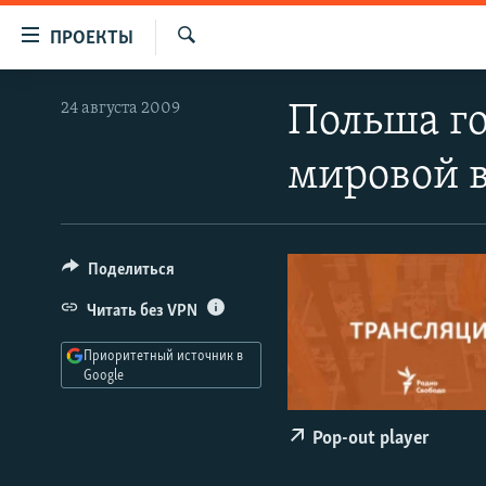
Ссылки
ПРОЕКТЫ
для
Искать
упрощенного
ПРОГРАММЫ
24 августа 2009
Польша го
доступа
ПОДКАСТЫ
Вернуться
мировой 
АВТОРСКИЕ ПРОЕКТЫ
к
основному
ЦИТАТЫ СВОБОДЫ
содержанию
МНЕНИЯ
Вернутся
Поделиться
КУЛЬТУРА
к
Читать без VPN
главной
IDEL.РЕАЛИИ
навигации
Приоритетный источник в
КАВКАЗ.РЕАЛИИ
Вернутся
Google
к
СЕВЕР.РЕАЛИИ
поиску
Pop-out player
СИБИРЬ.РЕАЛИИ