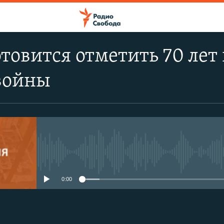
товится отметить 70 лет
войны
No media source currently avail
0:00