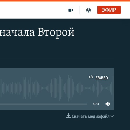
ЭФИР
 начала Второй
EMBED
able
4:34
Скачать медиафайл
EMBED