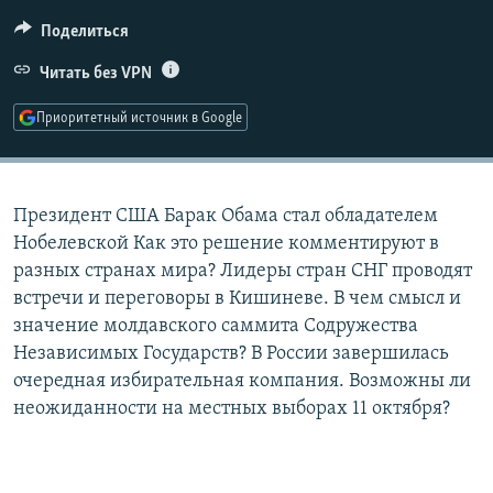
РАСПИСАНИЕ ВЕЩАНИЯ
Поделиться
ПОДПИШИТЕСЬ НА РАССЫЛКУ
Читать без VPN
СОЦИАЛЬНЫЕ СЕТИ
Приоритетный источник в Google
Президент США Барак Обама стал обладателем
Нобелевской Как это решение комментируют в
Все сайты РСЕ/РС
разных странах мира? Лидеры стран СНГ проводят
встречи и переговоры в Кишиневе. В чем смысл и
значение молдавского саммита Содружества
Независимых Государств? В России завершилась
очередная избирательная компания. Возможны ли
неожиданности на местных выборах 11 октября?