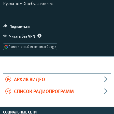
Русланом Хасбулатовым
РАСПИСАНИЕ ВЕЩАНИЯ
ПОДПИШИТЕСЬ НА РАССЫЛКУ
Поделиться
СОЦИАЛЬНЫЕ СЕТИ
Читать без VPN
Приоритетный источник в Google
Все сайты РСЕ/РС
АРХИВ ВИДЕО
СПИСОК РАДИОПРОГРАММ
СОЦИАЛЬНЫЕ СЕТИ