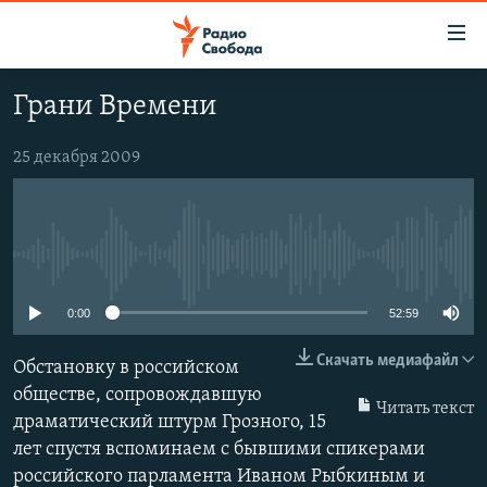
Ссылки
для
упрощенного
Грани Времени
ПРОГРАММЫ
доступа
ПОДКАСТЫ
25 декабря 2009
Вернуться
к
АВТОРСКИЕ ПРОЕКТЫ
основному
ЦИТАТЫ СВОБОДЫ
содержанию
No media source currently available
Вернутся
МНЕНИЯ
к
КУЛЬТУРА
0:00
52:59
главной
навигации
IDEL.РЕАЛИИ
Скачать медиафайл
Обстановку в российском
Вернутся
КАВКАЗ.РЕАЛИИ
обществе, сопровождавшую
к
Читать текст
драматический штурм Грозного, 15
СЕВЕР.РЕАЛИИ
поиску
лет спустя вспоминаем с бывшими спикерами
СИБИРЬ.РЕАЛИИ
российского парламента Иваном Рыбкиным и