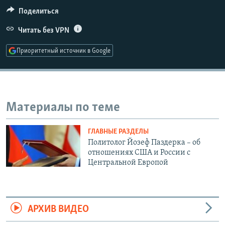
РАСПИСАНИЕ ВЕЩАНИЯ
Поделиться
ПОДПИШИТЕСЬ НА РАССЫЛКУ
Читать без VPN
Приоритетный источник в Google
СОЦИАЛЬНЫЕ СЕТИ
Материалы по теме
Все сайты РСЕ/РС
ГЛАВНЫЕ РАЗДЕЛЫ
Политолог Йозеф Паздерка – об
отношениях США и России с
Центральной Европой
АРХИВ ВИДЕО