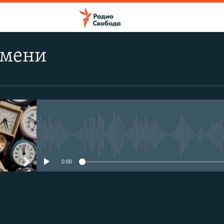
емени
No media source currently avail
0:00