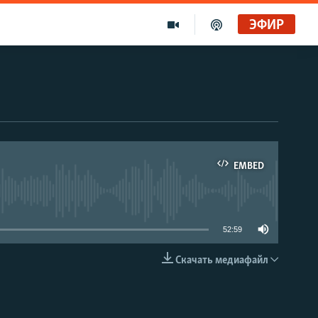
ЭФИР
EMBED
able
52:59
Скачать медиафайл
EMBED