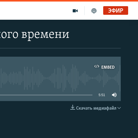
ЭФИР
ого времени
EMBED
able
5:51
Скачать медиафайл
EMBED