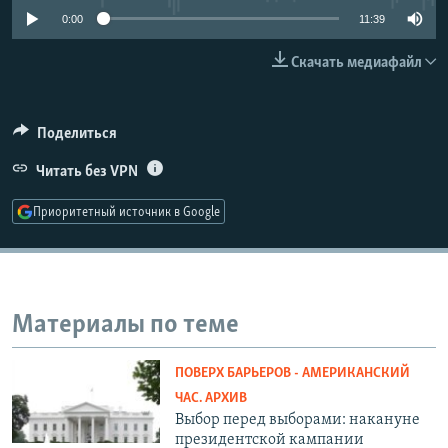
РАСПИСАНИЕ ВЕЩАНИЯ
0:00
11:39
ПОДПИШИТЕСЬ НА РАССЫЛКУ
Скачать медиафайл
СОЦИАЛЬНЫЕ СЕТИ
Поделиться
Читать без VPN
Приоритетный источник в Google
Все сайты РСЕ/РС
Материалы по теме
ПОВЕРХ БАРЬЕРОВ - АМЕРИКАНСКИЙ
ЧАС. АРХИВ
Выбор перед выборами: накануне
президентской кампании