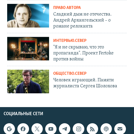
ПРАВО АВТОРА
Сладкий дым не отечества.
Андрей Архангельский – о
романе релоканта
ИНТЕРВЬЮ.СЕВЕР
"Я и не скрываю, что это
пропаганда". Проект Fertoke
против войны
ОБЩЕСТВО.СЕВЕР
Человек играющий. Памяти
журналиста Сергея Шолохова
СОЦИАЛЬНЫЕ СЕТИ