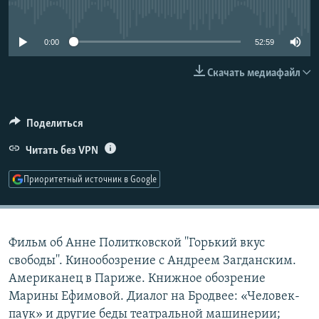
No media source currently available
РАСПИСАНИЕ ВЕЩАНИЯ
ПОДПИШИТЕСЬ НА РАССЫЛКУ
0:00
52:59
Скачать медиафайл
СОЦИАЛЬНЫЕ СЕТИ
Поделиться
Читать без VPN
Все сайты РСЕ/РС
Приоритетный источник в Google
Фильм об Анне Политковской ''Горький вкус
свободы''. Кинообозрение с Андреем Загданским.
Американец в Париже. Книжное обозрение
Марины Ефимовой. Диалог на Бродвее: «Человек-
паук» и другие беды театральной машинерии;