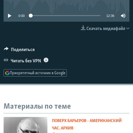
No media source currently available
РАСПИСАНИЕ ВЕЩАНИЯ
ПОДПИШИТЕСЬ НА РАССЫЛКУ
0:00
12:36
Скачать медиафайл
СОЦИАЛЬНЫЕ СЕТИ
Поделиться
Читать без VPN
Все сайты РСЕ/РС
Приоритетный источник в Google
Материалы по теме
ПОВЕРХ БАРЬЕРОВ - АМЕРИКАНСКИЙ
ЧАС. АРХИВ