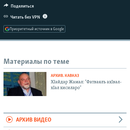
РАСПИСАНИЕ ВЕЩАНИЯ
Поделиться
ПОДПИШИТЕСЬ НА РАССЫЛКУ
Читать без VPN
Приоритетный источник в Google
СОЦИАЛЬНЫЕ СЕТИ
Материалы по теме
Все сайты РСЕ/РС
АРХИВ. КАВКАЗ
ХIайдар Жамал: "Фатваялъ ахIвал-
хIал хисиларо"
АРХИВ ВИДЕО