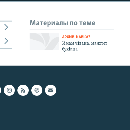
Материалы по теме
АРХИВ. КАВКАЗ
Имам чIвана, мажгит
бухIана