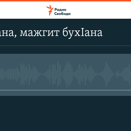
на, мажгит бухIана
No media source currently avail