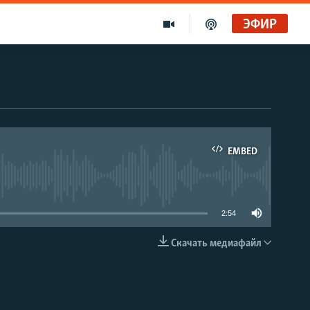
ЭФИР
EMBED
able
2:54
Скачать медиафайл
EMBED