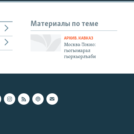
Материалы по теме
АРХИВ. КАВКАЗ
Москва-Токио:
гьогьомарал
гьоркьорлъаби