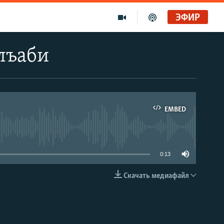
ЭФИР
лъаби
EMBED
able
0:13
Скачать медиафайл
EMBED