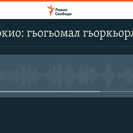
кио: гьогьомал гьоркьор
No media source currently avail