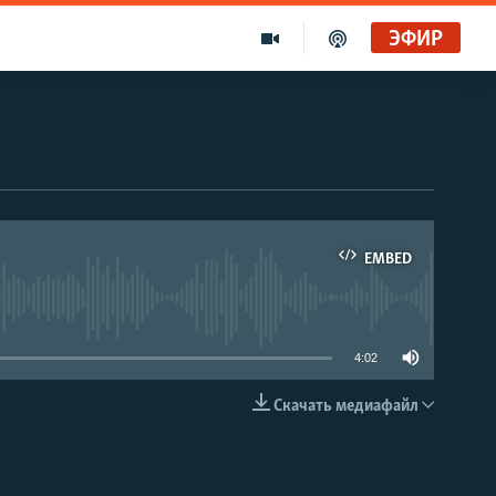
ЭФИР
EMBED
able
4:02
Скачать медиафайл
EMBED