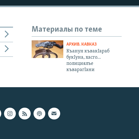
Материалы по теме
АРХИВ. КАВКАЗ
Къанун къвакIараб
букIуна, хасго...
полициялъе
къварагIани