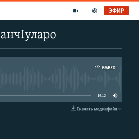
ЭФИР
IанчIуларо
EMBED
able
16:12
Скачать медиафайл
EMBED