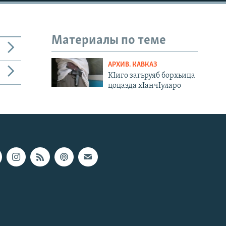
Материалы по теме
АРХИВ. КАВКАЗ
КIиго загьруяб борхьица
цоцазда хIанчIуларо