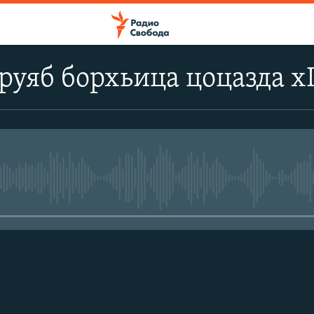
ьруяб борхьица цоцазда х
No media source currently avail