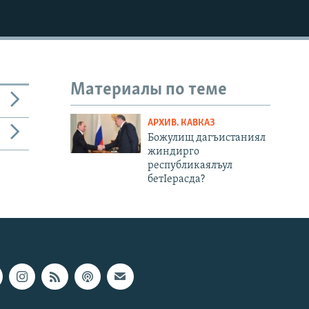
Материалы по теме
АРХИВ. КАВКАЗ
Божулищ дагъистаниял
жиндирго
республикаялъул
бетIерасда?