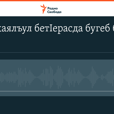
аялъул бетIерасда бугеб
No media source currently avail