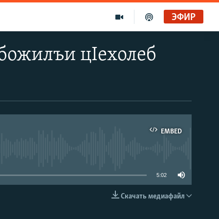
ЭФИР
 божилъи цIехолеб
EMBED
able
5:02
Скачать медиафайл
EMBED