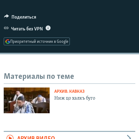
РАСПИСАНИЕ ВЕЩАНИЯ
ПОДПИШИТЕСЬ НА РАССЫЛКУ
Поделиться
Читать без VPN
СОЦИАЛЬНЫЕ СЕТИ
Приоритетный источник в Google
Материалы по теме
Все сайты РСЕ/РС
АРХИВ. КАВКАЗ
Ниж цо халкъ буго