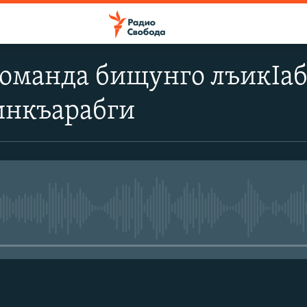
оманда бищунго лъикIаб
инкъарабги
No media source currently avail