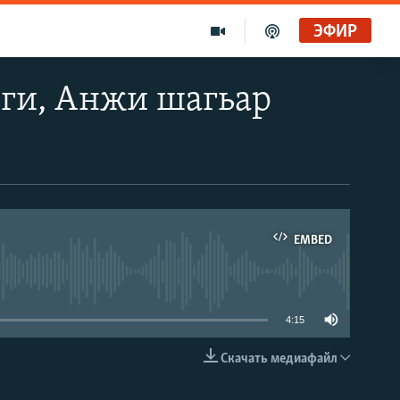
ЭФИР
ги, Анжи шагьар
EMBED
able
4:15
Скачать медиафайл
EMBED