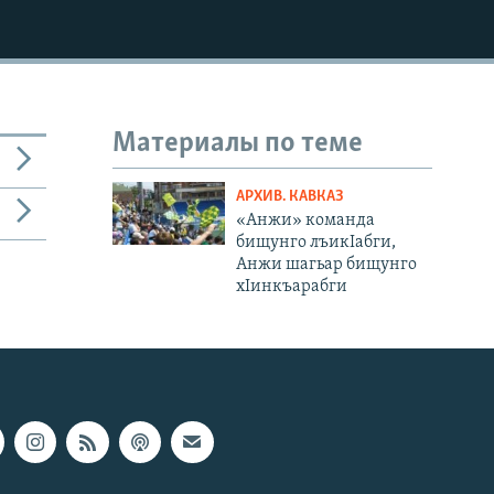
Материалы по теме
АРХИВ. КАВКАЗ
«Анжи» команда
бищунго лъикIабги,
Анжи шагьар бищунго
хIинкъарабги