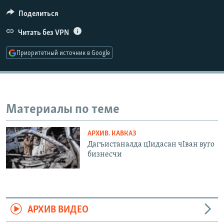
РАСПИСАНИЕ ВЕЩАНИЯ
Поделиться
ПОДПИШИТЕСЬ НА РАССЫЛКУ
Читать без VPN
СОЦИАЛЬНЫЕ СЕТИ
Приоритетный источник в Google
Материалы по теме
Все сайты РСЕ/РС
АРХИВ. КАВКАЗ
Дагъистаналда цIидасан чIван вуго
бизнесчи
АРХИВ ВИДЕО