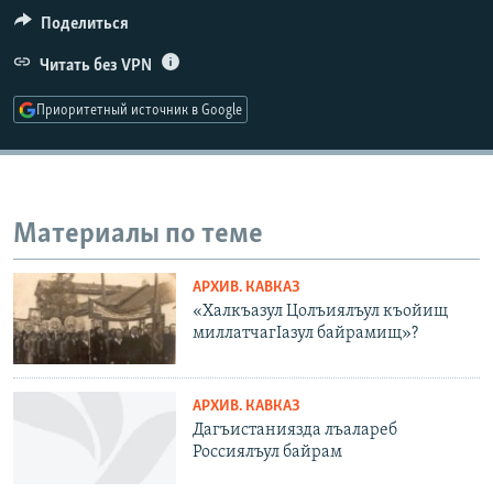
РАСПИСАНИЕ ВЕЩАНИЯ
Поделиться
ПОДПИШИТЕСЬ НА РАССЫЛКУ
Читать без VPN
Приоритетный источник в Google
СОЦИАЛЬНЫЕ СЕТИ
Материалы по теме
Все сайты РСЕ/РС
АРХИВ. КАВКАЗ
«Халкъазул Цолъиялъул къойищ
миллатчагIазул байрамищ»?
АРХИВ. КАВКАЗ
Дагъистаниязда лъалареб
Россиялъул байрам