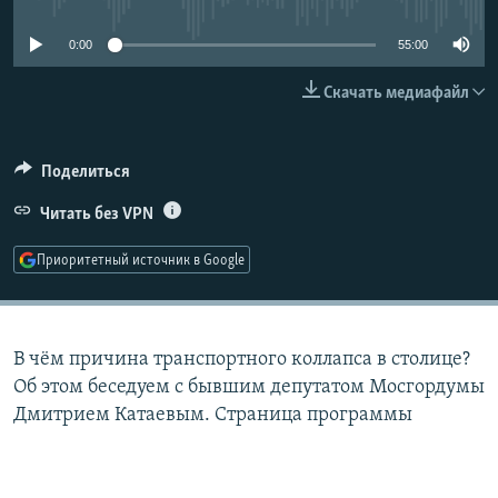
РАСПИСАНИЕ ВЕЩАНИЯ
0:00
55:00
ПОДПИШИТЕСЬ НА РАССЫЛКУ
Скачать медиафайл
СОЦИАЛЬНЫЕ СЕТИ
Поделиться
Читать без VPN
Приоритетный источник в Google
Все сайты РСЕ/РС
В чём причина транспортного коллапса в столице?
Об этом беседуем с бывшим депутатом Мосгордумы
Дмитрием Катаевым. Страница программы