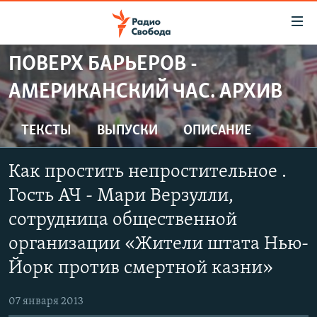
Ссылки
для
упрощенного
ПОВЕРХ БАРЬЕРОВ -
ПРОГРАММЫ
доступа
АМЕРИКАНСКИЙ ЧАС. АРХИВ
ПОДКАСТЫ
Вернуться
к
АВТОРСКИЕ ПРОЕКТЫ
ТЕКСТЫ
ВЫПУСКИ
ОПИСАНИЕ
основному
ЦИТАТЫ СВОБОДЫ
содержанию
Как простить непростительное .
Вернутся
МНЕНИЯ
к
Гость АЧ - Мари Верзулли,
КУЛЬТУРА
главной
сотрудница общественной
навигации
IDEL.РЕАЛИИ
организации «Жители штата Нью-
Вернутся
КАВКАЗ.РЕАЛИИ
к
Йорк против смертной казни»
СЕВЕР.РЕАЛИИ
поиску
07 января 2013
СИБИРЬ.РЕАЛИИ