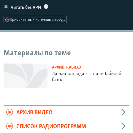
РАСПИСАНИЕ ВЕЩАНИЯ
Читать без VPN
ПОДПИШИТЕСЬ НА РАССЫЛКУ
Приоритетный источник в Google
СОЦИАЛЬНЫЕ СЕТИ
Материалы по теме
АРХИВ. КАВКАЗ
Все сайты РСЕ/РС
Дагъистаналда къана ичIабилеб
банк
АРХИВ ВИДЕО
СПИСОК РАДИОПРОГРАММ