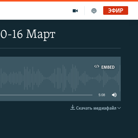
ЭФИР
10-16 Март
EMBED
able
5:08
Скачать медиафайл
EMBED