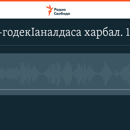
годекIаналдаса харбал. 
No media source currently avail