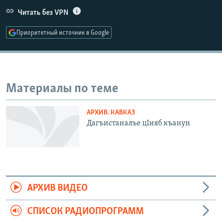
РАСПИСАНИЕ ВЕЩАНИЯ
Читать без VPN
ПОДПИШИТЕСЬ НА РАССЫЛКУ
Приоритетный источник в Google
СОЦИАЛЬНЫЕ СЕТИ
Материалы по теме
АРХИВ. КАВКАЗ
Все сайты РСЕ/РС
Дагъистаналъе цIияб къанун
АРХИВ ВИДЕО
СПИСОК РАДИОПРОГРАММ