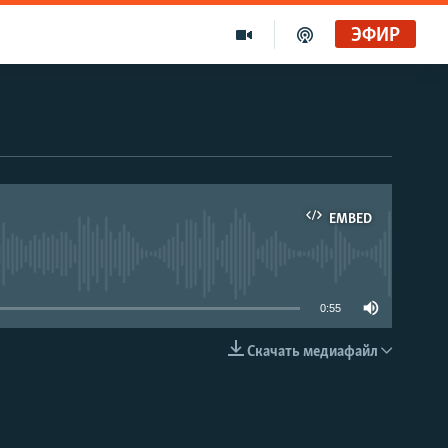
ЭФИР
EMBED
able
0:55
Скачать медиафайл
EMBED