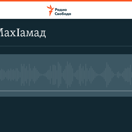
МахΙамад
No media source currently avail